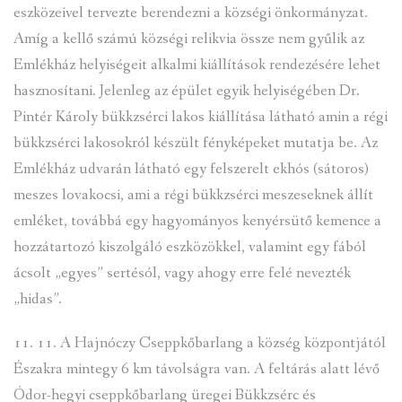
eszközeivel tervezte berendezni a községi önkormányzat.
Amíg a kellő számú községi relikvia össze nem gyűlik az
Emlékház helyiségeit alkalmi kiállítások rendezésére lehet
hasznosítani. Jelenleg az épület egyik helyiségében Dr.
Pintér Károly bükkzsérci lakos kiállítása látható amin a régi
bükkzsérci lakosokról készült fényképeket mutatja be. Az
Emlékház udvarán látható egy felszerelt ekhós (sátoros)
meszes lovakocsi, ami a régi bükkzsérci meszeseknek állít
emléket, továbbá egy hagyományos kenyérsütő kemence a
hozzátartozó kiszolgáló eszközökkel, valamint egy fából
ácsolt „egyes” sertésól, vagy ahogy erre felé nevezték
„hidas”.
11. 11. A Hajnóczy Cseppkőbarlang a község központjától
Északra mintegy 6 km távolságra van. A feltárás alatt lévő
Ódor-hegyi cseppkőbarlang üregei Bükkzsérc és