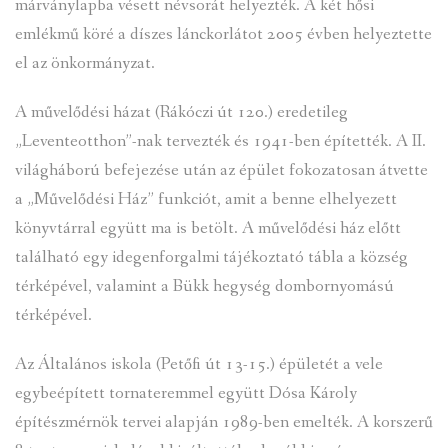
márványlapba vésett névsorát helyezték. A két hősi
emlékmű köré a díszes lánckorlátot 2005 évben helyeztette
el az önkormányzat.
A művelődési házat (Rákóczi út 120.) eredetileg
„Leventeotthon”-nak tervezték és 1941-ben építették. A II.
világháború befejezése után az épület fokozatosan átvette
a „Művelődési Ház” funkciót, amit a benne elhelyezett
könyvtárral együtt ma is betölt. A művelődési ház előtt
található egy idegenforgalmi tájékoztató tábla a község
térképével, valamint a Bükk hegység dombornyomású
térképével.
Az Általános iskola (Petőfi út 13-15.) épületét a vele
egybeépített tornateremmel együtt Dósa Károly
építészmérnök tervei alapján 1989-ben emelték. A korszerű