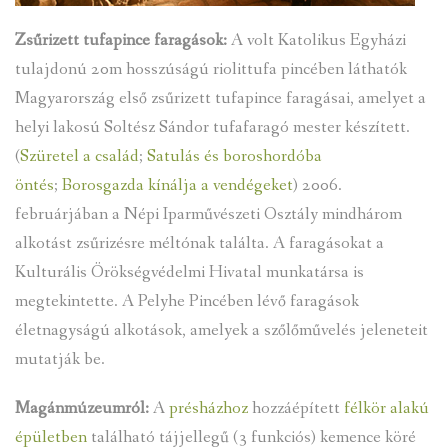
Zsűrizett tufapince faragások:
A volt Katolikus Egyházi
tulajdonú 20m hosszúságú riolittufa pincében láthatók
Magyarország első zsűrizett tufapince faragásai, amelyet a
helyi lakosú Soltész Sándor tufafaragó mester készített.
(
Szüretel a család
;
Satulás és boroshordóba
öntés
;
Borosgazda kínálja a vendégeket
) 2006.
februárjában a Népi Iparművészeti Osztály mindhárom
alkotást zsűrizésre méltónak találta. A faragásokat a
Kulturális Örökségvédelmi Hivatal munkatársa is
megtekintette. A Pelyhe Pincében lévő faragások
életnagyságú alkotások, amelyek a szőlőművelés jeleneteit
mutatják be.
Magánmúzeumról:
A
présházhoz
hozzáépített
félkör alakú
épületben
található tájjellegű (3 funkciós) kemence köré