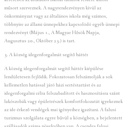
műsort szerveznek. A nagyrendezvényen kívül az
önkormányzat vagy az általános iskola még számos,
többnyire az állami ünnepekhez kapcsolódó egyéb ünnepi
rendezvényt (Május 1., A Magyar Hősök Napja,
Augusztus 20., Október 23.) is tart.
3. A község idegenforgalmát segítő háttér
A község idegenforgalmát segítő háttér kiépülése
lendületesen fejlődik. Fokozatosan felszámolják a sok
kellemetlen hatással járó házi sertéstartást és az
idegenforgalmi célra felszabadított és hasznosításra szánt
lakószobák vagy épületrészek komfortfokozatát igyekeznek
az ide érkező vendégek mai igényeihez igazítani. A falusi
turizmus szolgálata egyre bűvül a községben, a bejelentett
szállásadók száma növekvőben van. A csendes falusi