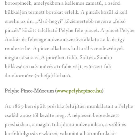
borospincék, amelyekben a kellemes zamatú, a zsérci
bükkalján termett borokat érlelik. A pincék közül ki kell
emelni az ún. „Alsó-hegyi” közismertebb nevén a „felső
pincék” között található Pelyhe féle pincét. A pincét Pelyhe
András és felesége múzeumszerűvé alakította ki és így
rendezte be. A pince alkalmas kulturális rendezvények
megtartására is. A pincében több, Soltész Sándor
bükkzsérci naív művész tufába vájt, zsűrizett fali
domborműve (reliefje) látható.
Pelyhe Pince-Múzeum (
www.pelyhepince.hu
)
Az 1865-ben épült présház felújítási munkálatait a Pelyhe
család 2000-től kezdte meg. A népiesen berendezett
présházban, a magán tulajdonú múzeumban, a szőlő-és
borfeldolgozás eszközei, valamint a háromfunkciós