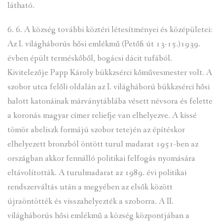
látható.
6. 6. A község további köztéri létesítményei és középületei:
Az I. világháborús hősi emlékmű (Petőfi út 13-15.)1939.
évben épült terméskőből, bogácsi dácit tufából.
Kivitelezője Papp Károly bükkzsérci kőművesmester volt. A
szobor utca felőli oldalán az I. világháború bükkzsérci hősi
halott katonáinak márványtáblába vésett névsora és felette
a koronás magyar címer reliefje van elhelyezve. A kissé
tömör abeliszk formájú szobor tetején az építéskor
elhelyezett bronzból öntött turul madarat 1951-ben az
országban akkor fennálló politikai felfogás nyomására
eltávolították. A turulmadarat az 1989. évi politikai
rendszerváltás után a megyében az elsők között
újraöntötték és visszahelyezték a szoborra. A II.
világháborús hősi emlékmű a község központjában a