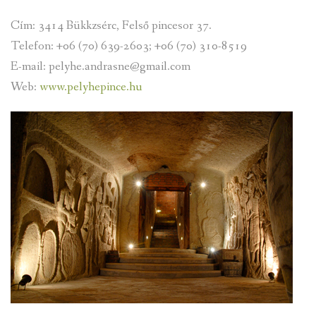
Cím: 3414 Bükkzsérc, Felső pincesor 37.
Telefon: +06 (70) 639-2603; +06 (70) 310-8519
E-mail: pelyhe.andrasne@gmail.com
Web:
www.pelyhepince.hu