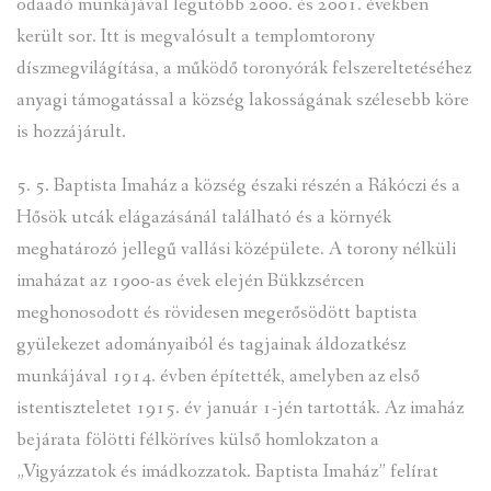
odaadó munkájával legutóbb 2000. és 2001. években
került sor. Itt is megvalósult a templomtorony
díszmegvilágítása, a működő toronyórák felszereltetéséhez
anyagi támogatással a község lakosságának szélesebb köre
is hozzájárult.
5. 5. Baptista Imaház a község északi részén a Rákóczi és a
Hősök utcák elágazásánál található és a környék
meghatározó jellegű vallási középülete. A torony nélküli
imaházat az 1900-as évek elején Bükkzsércen
meghonosodott és rövidesen megerősödött baptista
gyülekezet adományaiból és tagjainak áldozatkész
munkájával 1914. évben építették, amelyben az első
istentiszteletet 1915. év január 1-jén tartották. Az imaház
bejárata fölötti félköríves külső homlokzaton a
„Vigyázzatok és imádkozzatok. Baptista Imaház” felírat