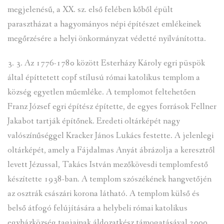
megjelenésű, a XX. sz. első felében kőből épült
parasztházat a hagyományos népi építészet emlékeinek
megőrzésére a helyi önkormányzat védetté nyilvánította.
3. 3. Az 1776-1780 között Esterházy Károly egri püspök
által építtetett copf stílusú római katolikus templom a
község egyetlen műemléke. A templomot feltehetően
Franz József egri építész építette, de egyes források Fellner
Jakabot tartják építőnek. Eredeti oltárképét nagy
valószínűséggel Kracker János Lukács festette. A jelenlegi
oltárképét, amely a Fájdalmas Anyát ábrázolja a keresztről
levett Jézussal, Takács István mezőkövesdi templomfestő
készítette 1938-ban. A templom szószékének hangvetőjén
az osztrák császári korona látható. A templom külső és
belső átfogó felújítására a helybeli római katolikus
egyházközség tagjainak áldozatkész támogatásával 2000.