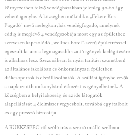
környezetben fekvő vendégházakban jelenleg 50-60 ágy
vehető igénybe. A községben működik a „Fekete Kos
Fogadó” nevű melegkonyhás vendégfogadó, amelynek
eddig is meglévő 4 vendégszobája most egy az épülethez
szervesen kapcsolódó „wellnes hotel”-szerű épületrésszel
egészült ki, ami a legmagasabb szintű igények kielégítésére
is alkalmas lesz. Szezonálisan (a nyári tanítási szünetben)
az általános iskolában és önkormányzati épületben
diákcsoportok is elszállásolhatók. A szállást igénybe vevők
a napköziotthoni konyháról étkezést is igényelhetnek. A
községben a helyi lakosság és az ide látogatók
alapellátását 4 élelmiszer vegyesbolt, továbbá egy italbolt
és egy presszó biztosítja.
A BÜKKZSÉRC-ről szóló írás a szerző önálló szellemi