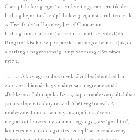
Cserépfalu közigazgatási területeit egyaránt érintik, de a
barlang bejárata Cserépfalu közigazgatási területére esik.
A Tiszaföldvári Hajnóczy József Gimnázium
barlangkutatói a kutatási turnusaik alatt az érdeklődő
látogatók kisebb csoportjának a barlangot bemutatják, de
a barlang a nagyközönség, a nyilvánosság előtt nincs
nyitva.
12. 12. A községi rendezvények közül legjelentősebb a
2005. évtől immár hagyományosan megrendezendő
„Bükkzsérci Falunapok”. Ez a 3 napos rendezvény általában
június elejére többnyire az első hét végére esik. A
rendezvény fontos eseménye az 1996. óta évente
megtartott borverseny valamint egy-egy „országos hírű”,
könnyűzenét előadó együttes szereplése. A rendezvény
keretében az általános iskolai tanulók részére külön