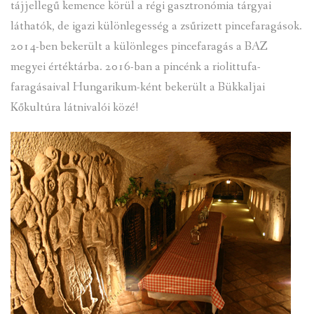
tájjellegű kemence körül a régi gasztronómia tárgyai
láthatók, de igazi különlegesség a zsűrizett pincefaragások.
2014-ben bekerült a különleges pincefaragás a BAZ
megyei értéktárba. 2016-ban a pincénk a riolittufa-
faragásaival Hungarikum-ként bekerült a Bükkaljai
Kőkultúra látnivalói közé!