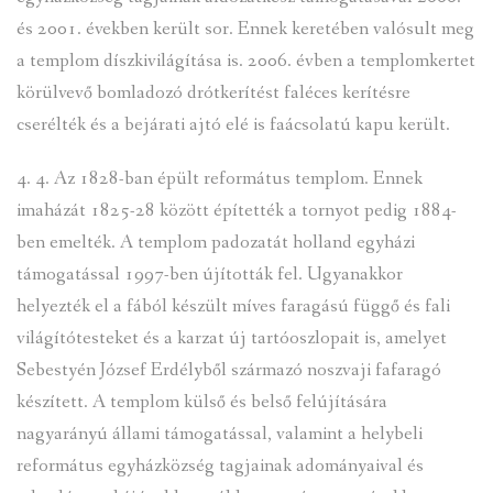
és 2001. években került sor. Ennek keretében valósult meg
a templom díszkivilágítása is. 2006. évben a templomkertet
körülvevő bomladozó drótkerítést faléces kerítésre
cserélték és a bejárati ajtó elé is faácsolatú kapu került.
4. 4. Az 1828-ban épült református templom. Ennek
imaházát 1825-28 között építették a tornyot pedig 1884-
ben emelték. A templom padozatát holland egyházi
támogatással 1997-ben újították fel. Ugyanakkor
helyezték el a fából készült míves faragású függő és fali
világítótesteket és a karzat új tartóoszlopait is, amelyet
Sebestyén József Erdélyből származó noszvaji fafaragó
készített. A templom külső és belső felújítására
nagyarányú állami támogatással, valamint a helybeli
református egyházközség tagjainak adományaival és