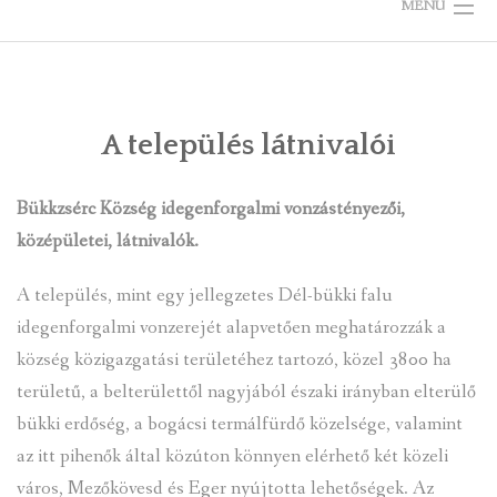
MENU
KEZDŐLAP
ÖNKORMÁNYZAT
A település látnivalói
TELEPÜLÉSKÉPI ARCULATI KÉZIKÖNYV
Bükkzsérc Község idegenforgalmi vonzástényezői,
VÁLASZTÁS
középületei, látnivalók.
BÜKKZSÉRCRŐL
A település, mint egy jellegzetes Dél-bükki falu
idegenforgalmi vonzerejét alapvetően meghatározzák a
KÉPGALÉRIÁK
község közigazgatási területéhez tartozó, közel 3800 ha
területű, a belterülettől nagyjából északi irányban elterülő
RENDEZVÉNYEK, ÜNNEPEK
bükki erdőség, a bogácsi termálfürdő közelsége, valamint
LÁTNIVALÓK
az itt pihenők által közúton könnyen elérhető két közeli
város, Mezőkövesd és Eger nyújtotta lehetőségek. Az