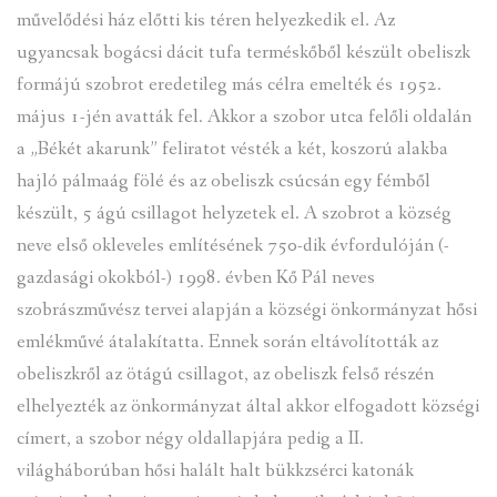
művelődési ház előtti kis téren helyezkedik el. Az
ugyancsak bogácsi dácit tufa terméskőből készült obeliszk
formájú szobrot eredetileg más célra emelték és 1952.
május 1-jén avatták fel. Akkor a szobor utca felőli oldalán
a „Békét akarunk” feliratot vésték a két, koszorú alakba
hajló pálmaág fölé és az obeliszk csúcsán egy fémből
készült, 5 ágú csillagot helyzetek el. A szobrot a község
neve első okleveles említésének 750-dik évfordulóján (-
gazdasági okokból-) 1998. évben Kő Pál neves
szobrászművész tervei alapján a községi önkormányzat hősi
emlékművé átalakítatta. Ennek során eltávolították az
obeliszkről az ötágú csillagot, az obeliszk felső részén
elhelyezték az önkormányzat által akkor elfogadott községi
címert, a szobor négy oldallapjára pedig a II.
világháborúban hősi halált halt bükkzsérci katonák