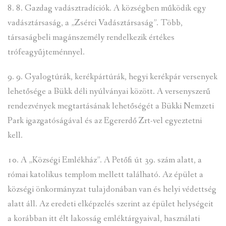
8. 8. Gazdag vadásztradíciók. A községben működik egy
vadásztársaság, a „Zsérci Vadásztársaság”. Több,
társaságbeli magánszemély rendelkezik értékes
trófeagyűjteménnyel.
9. 9. Gyalogtúrák, kerékpártúrák, hegyi kerékpár versenyek
lehetősége a Bükk déli nyúlványai között. A versenyszerű
rendezvények megtartásának lehetőségét a Bükki Nemzeti
Park igazgatóságával és az Egererdő Zrt-vel egyeztetni
kell.
10. A „Községi Emlékház”. A Petőfi út 39. szám alatt, a
római katolikus templom mellett található. Az épület a
községi önkormányzat tulajdonában van és helyi védettség
alatt áll. Az eredeti elképzelés szerint az épület helységeit
a korábban itt élt lakosság emléktárgyaival, használati