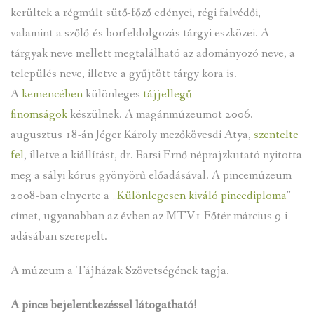
kerültek a régmúlt sütő-főző edényei, régi falvédői,
valamint a szőlő-és borfeldolgozás tárgyi eszközei. A
tárgyak neve mellett megtalálható az adományozó neve, a
település neve, illetve a gyűjtött tárgy kora is.
A
kemencében
különleges
tájjellegű
finomságok
készülnek. A magánmúzeumot 2006.
augusztus 18-án Jéger Károly mezőkövesdi Atya,
szentelte
fel
, illetve a kiállítást, dr. Barsi Ernő néprajzkutató nyitotta
meg a sályi kórus gyönyörű előadásával. A pincemúzeum
2008-ban elnyerte a „
Különlegesen kiváló pincediploma
”
címet, ugyanabban az évben az MTV1 Főtér március 9-i
adásában szerepelt.
A múzeum a Tájházak Szövetségének tagja.
A pince bejelentkezéssel látogatható!