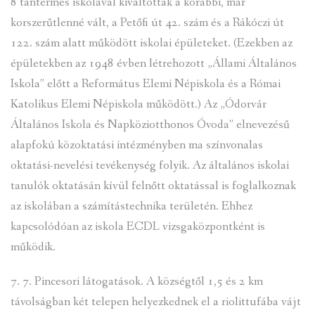
8 tantermes iskolával kiváltották a korábbi, már
korszerűtlenné vált, a Petőfi út 42. szám és a Rákóczi út
122. szám alatt működött iskolai épületeket. (Ezekben az
épületekben az 1948 évben létrehozott „Állami Általános
Iskola” előtt a Református Elemi Népiskola és a Római
Katolikus Elemi Népiskola működött.) Az „Ódorvár
Általános Iskola és Napköziotthonos Óvoda” elnevezésű
alapfokú közoktatási intézményben ma színvonalas
oktatási-nevelési tevékenység folyik. Az általános iskolai
tanulók oktatásán kívül felnőtt oktatással is foglalkoznak
az iskolában a számítástechnika területén. Ehhez
kapcsolódóan az iskola ECDL vizsgaközpontként is
működik.
7. 7. Pincesori látogatások. A községtől 1,5 és 2 km
távolságban két telepen helyezkednek el a riolittufába vájt