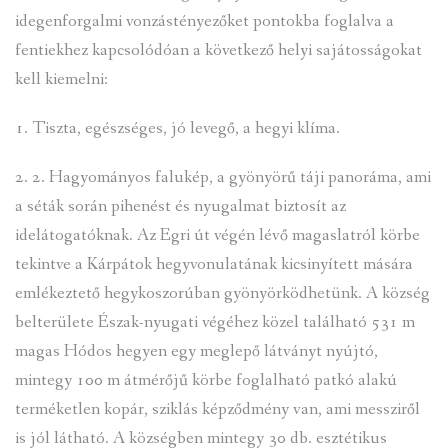
VENDÉGLÁTÓ EGYSÉGEK, SZÁLLÁSHELYEK
idegenforgalmi vonzástényezőket pontokba foglalva a
INTÉZMÉNYEK, HASZNOS INFORMÁCIÓK
fentiekhez kapcsolódóan a következő helyi sajátosságokat
kell kiemelni:
ADATVÉDELEM
1. Tiszta, egészséges, jó levegő, a hegyi klíma.
KÖZÉRDEKŰ ADATOK
2. 2. Hagyományos falukép, a gyönyörű táji panoráma, ami
a séták során pihenést és nyugalmat biztosít az
idelátogatóknak. Az Egri út végén lévő magaslatról körbe
tekintve a Kárpátok hegyvonulatának kicsinyített mására
emlékeztető hegykoszorúban gyönyörködhetünk. A község
belterülete Észak-nyugati végéhez közel található 531 m
magas Hódos hegyen egy meglepő látványt nyújtó,
mintegy 100 m átmérőjű körbe foglalható patkó alakú
terméketlen kopár, sziklás képződmény van, ami messziről
is jól látható. A községben mintegy 30 db. esztétikus