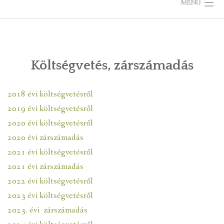
MENU
KEZDŐLAP
ÖNKORMÁNYZAT
Költségvetés, zárszámadás
TELEPÜLÉSKÉPI ARCULATI KÉZIKÖNYV
2018 évi költségvetésről
VÁLASZTÁS
2019 évi költségvetésről
2020 évi költségvetésről
BÜKKZSÉRCRŐL
2020 évi zárszámadás
2021 évi költségvetésről
KÉPGALÉRIÁK
2021 évi zárszámadás
RENDEZVÉNYEK, ÜNNEPEK
2022 évi költségvetésről
2023 évi költségvetésről
LÁTNIVALÓK
2023. évi zárszámadás