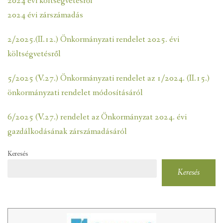
2024 évi költségvetésről
VENDÉGLÁTÓ EGYSÉGEK, SZÁLLÁSHELYEK
2024 évi zárszámadás
INTÉZMÉNYEK, HASZNOS INFORMÁCIÓK
2/2025.(II.12.) Önkormányzati rendelet 2025. évi
ADATVÉDELEM
költségvetésről
KÖZÉRDEKŰ ADATOK
5/2025 (V.27.) Önkormányzati rendelet az 1/2024. (II.15.)
önkormányzati rendelet módosításáról
6/2025 (V.27.) rendelet az Önkormányzat 2024. évi
gazdálkodásának zárszámadásáról
Keresés
Keresés