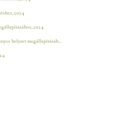
ÉLI KAPUJA
zéshez_2024
gállapításához_2024
nyos helyzet megállapításáh…
024