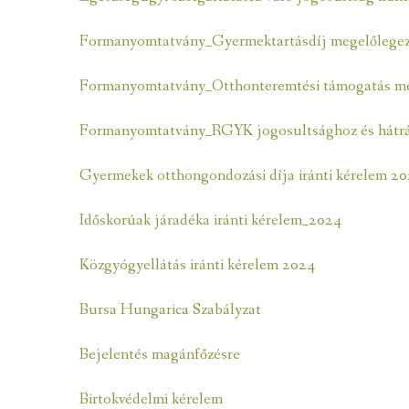
BÜKKI NEMZETI PARK D
NYILVÁNTARTÁSOK
SZOLGÁLTATÁSI TERV
Formanyomtatvány_Gyermektartásdíj megelőlege
KÉPVISELŐ TESTÜLET
KÉPVISELŐI VAGYONNYILATKOZATOK
Formanyomtatvány_Otthonteremtési támogatás me
ÜGYRENDI BIZOTTSÁG
KÖZBESZERZÉSEK
Formanyomtatvány_RGYK jogosultsághoz és hátrá
Gyermekek otthongondozási díja iránti kérelem 2
Időskorúak járadéka iránti kérelem_2024
Közgyógyellátás iránti kérelem 2024
Bursa Hungarica Szabályzat
Bejelentés magánfőzésre
Birtokvédelmi kérelem