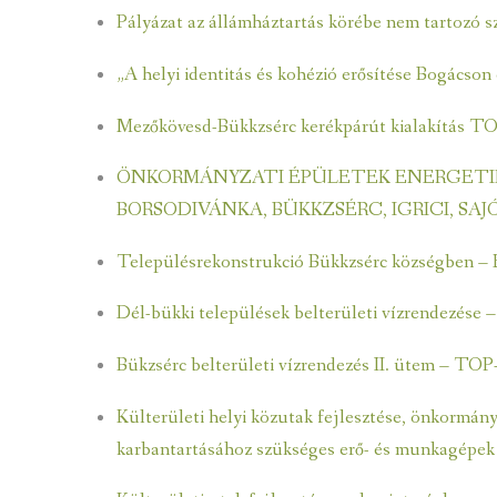
BÜKKI NEMZETI PARK D
NYILVÁNTARTÁSOK
Pályázat az állámháztartás körébe nem tartozó 
SZOLGÁLTATÁSI TERV
KÉPVISELŐ TESTÜLET
„A helyi identitás és kohézió erősítése Bogács
KÉPVISELŐI VAGYONNYILATKOZATOK
Mezőkövesd-Bükkzsérc kerékpárút kialakítás T
ÜGYRENDI BIZOTTSÁG
KÖZBESZERZÉSEK
ÖNKORMÁNYZATI ÉPÜLETEK ENERGETIKA
BORSODIVÁNKA, BÜKKZSÉRC, IGRICI, SA
Településrekonstrukció Bükkzsérc községben 
Dél-bükki települések belterületi vízrendezés
Bükzsérc belterületi vízrendezés II. ütem – T
Külterületi helyi közutak fejlesztése, önkormány
karbantartásához szükséges erő- és munkagépek 