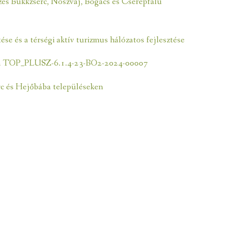
rzés Bükkzsérc, Noszvaj, Bogács és Cserépfalu
se és a térségi aktív turizmus hálózatos fejlesztése
kben TOP_PLUSZ-6.1.4-23-BO2-2024-00007
érc és Hejőbába településeken