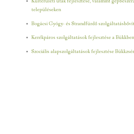
Külterületi utak fejlesztése, valamint gépbesze
településeken
Bogácsi Gyógy- és Strandfürdő szolgáltatásbővíté
Kerékpáros szolgáltatások fejlesztése a Bük
Szociális alapszolgáltatások fejlesztése Bükkzs