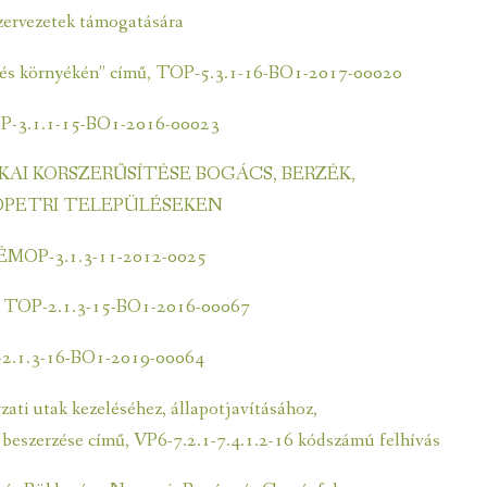
ÉLI KAPUJA
szervezetek támogatására
on és környékén” című, TOP-5.3.1-16-BO1-2017-00020
OP-3.1.1-15-BO1-2016-00023
I KORSZERŰSÍTÉSE BOGÁCS, BERZÉK,
JÓPETRI TELEPÜLÉSEKEN
– ÉMOP-3.1.3-11-2012-0025
e – TOP-2.1.3-15-BO1-2016-00067
OP-2.1.3-16-BO1-2019-00064
zati utak kezeléséhez, állapotjavításához,
beszerzése című, VP6-7.2.1-7.4.1.2-16 kódszámú felhívás