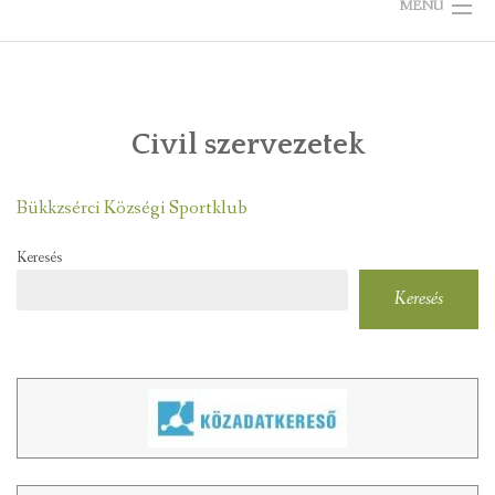
MENU
KEZDŐLAP
ÖNKORMÁNYZAT
Civil szervezetek
TELEPÜLÉSKÉPI ARCULATI KÉZIKÖNYV
Bükkzsérci Községi Sportklub
VÁLASZTÁS
Keresés
BÜKKZSÉRCRŐL
Keresés
KÉPGALÉRIÁK
RENDEZVÉNYEK, ÜNNEPEK
LÁTNIVALÓK