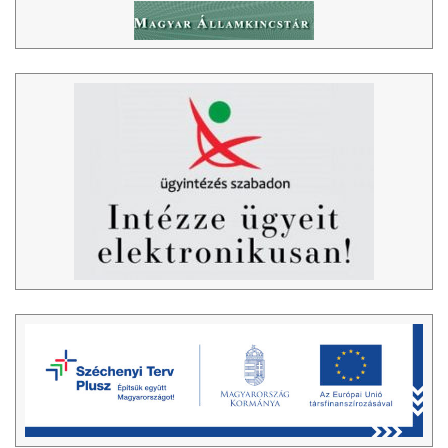
VENDÉGLÁTÓ EGYSÉGEK, SZÁLLÁSHELYEK
INTÉZMÉNYEK, HASZNOS INFORMÁCIÓK
ADATVÉDELEM
KÖZÉRDEKŰ ADATOK