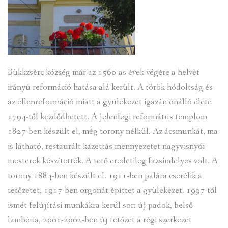
VENDÉGLÁTÓ EGYSÉGEK, SZÁLLÁSHELYEK
INTÉZMÉNYEK, HASZNOS INFORMÁCIÓK
ADATVÉDELEM
Bükkzsérc község már az 1560-as évek végére a helvét
KÖZÉRDEKŰ ADATOK
irányú reformáció hatása alá került. A török hódoltság és
az ellenreformáció miatt a gyülekezet igazán önálló élete
1794-től kezdődhetett. A jelenlegi református templom
1827-ben készült el, még torony nélkül. Az ácsmunkát, ma
is látható, restaurált kazettás mennyezetet nagyvisnyói
mesterek készítették. A tető eredetileg fazsindelyes volt. A
torony 1884-ben készült el. 1911-ben palára cserélik a
tetőzetet, 1917-ben orgonát építtet a gyülekezet. 1997-től
ismét felújítási munkákra kerül sor: új padok, belső
lambéria, 2001-2002-ben új tetőzet a régi szerkezet