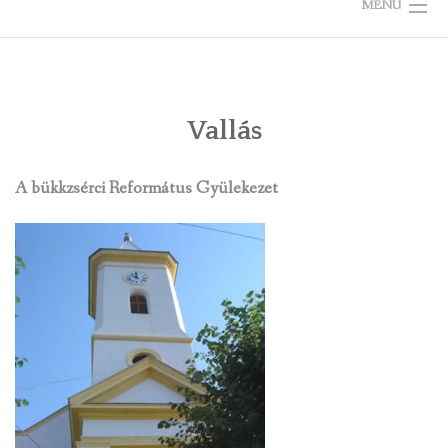
MENU
KEZDŐLAP
ÖNKORMÁNYZAT
Vallás
TELEPÜLÉSKÉPI ARCULATI KÉZIKÖNYV
A bükkzsérci Református Gyülekezet
VÁLASZTÁS
BÜKKZSÉRCRŐL
KÉPGALÉRIÁK
RENDEZVÉNYEK, ÜNNEPEK
LÁTNIVALÓK