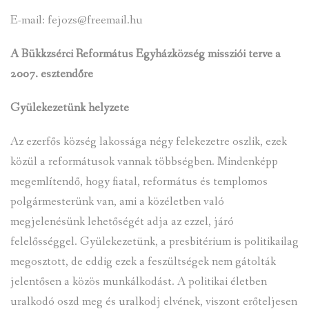
E-mail: fejozs@freemail.hu
A Bükkzsérci Református Egyházközség missziói terve a
2007. esztendőre
Gyülekezetünk helyzete
Az ezerfős község lakossága négy felekezetre oszlik, ezek
közül a reformátusok vannak többségben. Mindenképp
megemlítendő, hogy fiatal, református és templomos
polgármesterünk van, ami a közéletben való
megjelenésünk lehetőségét adja az ezzel, járó
felelősséggel. Gyülekezetünk, a presbitérium is politikailag
megosztott, de eddig ezek a feszültségek nem gátolták
jelentősen a közös munkálkodást. A politikai életben
uralkodó oszd meg és uralkodj elvének, viszont erőteljesen