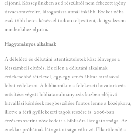
eljönni. Községünkben az ő részükről nem érkezett igény
úrvacsoravételre, látogatásra annál inkább. Ezeket néha
csak több hetes késéssel tudom teljesíteni, de igyekszem
mindenkihez eljutni.
Hagyományos alkalmak
A délelőtti és délutáni istentiszteletek közt lényeges a
létszámbeli eltérés. Ez ellen a délutáni alkalmak
érdekesebbé tételével, egy-egy zenés áhítat tartásával
lehet védekezni. A bibliaórákon a felekezeti hovatartozás
erősítése végett bibliatanulmányozás közben előjövő
hitvallási kérdések megbeszélése fontos lenne a középkorú,
illetve a férfi gyülekezeti tagok részére is. 2006-ban
érzésem szerint növekedett a bibliaóra látogatottsága. Az
énekkar próbáinak látogatottsága változó. Elkerülendő a