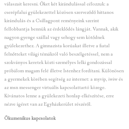
válaszait keresni. Őket két kirándulással célozzuk: a
cserépfalui gyülekezettel közösen szerveződő hittanos
kirándulás és a Csillagpont reményeink szerint
fellobbantja bennük az érdeklődés lángját. Vannak, akik
nagyon gyenge szállal vagy sehogy sem kötődnek
gyülekezethez. A gimnazista korúakat illetve a fiatal
felnőtteket világi témákról való beszélgetéssel, nem a
szokványos keretek közti személyes lelki gondozással
próbálom magam felé illetve Istenhez fordítani. Különösen
a gyermekek körében segítség az internet: a myvip, iwiw és
az msn messenger virtuális kapcsolattartó közege.
Kívánatos lenne a gyülekezeti honlap elkészítése, erre
nézve ígéret van az Egyházkerület részéről.
Ökumenikus kapcsolatok