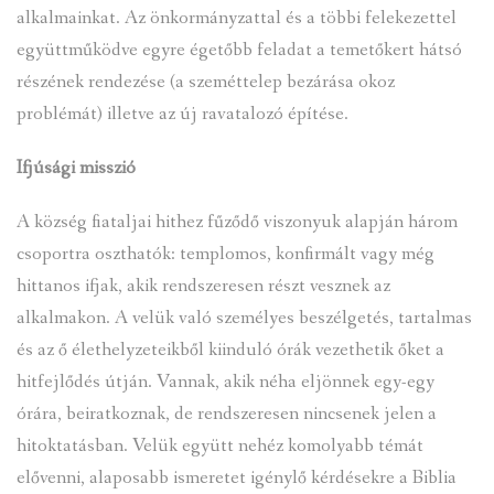
alkalmainkat. Az önkormányzattal és a többi felekezettel
együttműködve egyre égetőbb feladat a temetőkert hátsó
részének rendezése (a szeméttelep bezárása okoz
problémát) illetve az új ravatalozó építése.
Ifjúsági misszió
A község fiataljai hithez fűződő viszonyuk alapján három
csoportra oszthatók: templomos, konfirmált vagy még
hittanos ifjak, akik rendszeresen részt vesznek az
alkalmakon. A velük való személyes beszélgetés, tartalmas
és az ő élethelyzeteikből kiinduló órák vezethetik őket a
hitfejlődés útján. Vannak, akik néha eljönnek egy-egy
órára, beiratkoznak, de rendszeresen nincsenek jelen a
hitoktatásban. Velük együtt nehéz komolyabb témát
elővenni, alaposabb ismeretet igénylő kérdésekre a Biblia