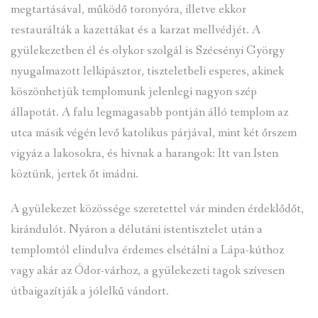
megtartásával, működő toronyóra, illetve ekkor
restaurálták a kazettákat és a karzat mellvédjét. A
gyülekezetben él és olykor szolgál is Szécsényi György
nyugalmazott lelkipásztor, tiszteletbeli esperes, akinek
köszönhetjük templomunk jelenlegi nagyon szép
állapotát. A falu legmagasabb pontján álló templom az
utca másik végén levő katolikus párjával, mint két őrszem
vigyáz a lakosokra, és hívnak a harangok: Itt van Isten
köztünk, jertek őt imádni.
A gyülekezet közössége szeretettel vár minden érdeklődőt,
kirándulót. Nyáron a délutáni istentisztelet után a
templomtól elindulva érdemes elsétálni a Lápa-kúthoz
vagy akár az Ódor-várhoz, a gyülekezeti tagok szívesen
útbaigazítják a jólelkű vándort.