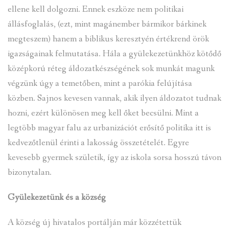
ellene kell dolgozni. Ennek eszköze nem politikai
állásfoglalás, (ezt, mint magánember bármikor bárkinek
megteszem) hanem a biblikus keresztyén értékrend örök
igazságainak felmutatása. Hála a gyülekezetünkhöz kötődő
középkorú réteg áldozatkészségének sok munkát magunk
végzünk úgy a temetőben, mint a parókia felújítása
közben. Sajnos kevesen vannak, akik ilyen áldozatot tudnak
hozni, ezért különösen meg kell őket becsülni. Mint a
legtöbb magyar falu az urbanizációt erősítő politika itt is
kedvezőtlenül érinti a lakosság összetételét. Egyre
kevesebb gyermek születik, így az iskola sorsa hosszú távon
bizonytalan.
Gyülekezetünk és a község
A község új hivatalos portálján már közzétettük