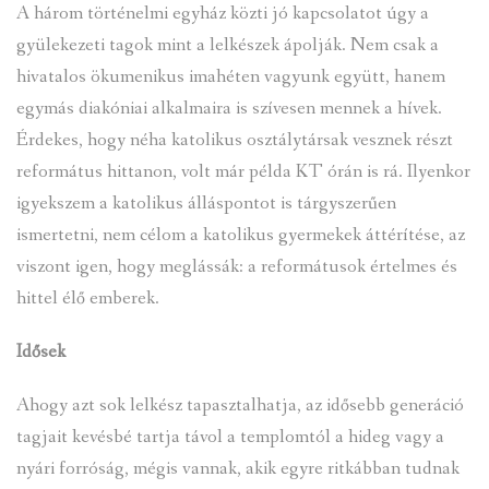
A három történelmi egyház közti jó kapcsolatot úgy a
gyülekezeti tagok mint a lelkészek ápolják. Nem csak a
hivatalos ökumenikus imahéten vagyunk együtt, hanem
egymás diakóniai alkalmaira is szívesen mennek a hívek.
Érdekes, hogy néha katolikus osztálytársak vesznek részt
református hittanon, volt már példa KT órán is rá. Ilyenkor
igyekszem a katolikus álláspontot is tárgyszerűen
ismertetni, nem célom a katolikus gyermekek áttérítése, az
viszont igen, hogy meglássák: a reformátusok értelmes és
hittel élő emberek.
Idősek
Ahogy azt sok lelkész tapasztalhatja, az idősebb generáció
tagjait kevésbé tartja távol a templomtól a hideg vagy a
nyári forróság, mégis vannak, akik egyre ritkábban tudnak