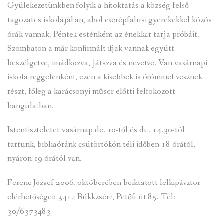
Gyülekezetünkben folyik a hitoktatás a község felső
tagozatos iskolájában, ahol cserépfalusi gyerekekkel közös
órák vannak. Péntek esténként az énekkar tarja próbáit.
Szombaton a már konfirmált ifjak vannak együtt
beszélgetve, imádkozva, játszva és nevetve. Van vasárnapi
iskola reggelenként, ezen a kisebbek is örömmel vesznek
részt, főleg a karácsonyi műsor előtti felfokozott
hangulatban.
Istentiszteletet vasárnap de. 10-től és du. 14.30-tól
tartunk, bibliaóránk csütörtökön téli időben 18 órától,
nyáron 19 órától van.
Ferenc József 2006. októberében beiktatott lelkipásztor
elérhetőségei: 3414 Bükkzsérc, Petőfi út 85. Tel:
30/6373483