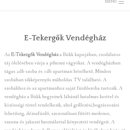
MENU
KEZDŐLAP
ÖNKORMÁNYZAT
E-Tekergők Vendégház
TELEPÜLÉSKÉPI ARCULATI KÉZIKÖNYV
Az
E-Tekergők Vendégház
a Bükk kapujában, csodálatos
VÁLASZTÁS
táj ölelésében várja a pihenni vágyókat. A vendégházban
tágas 2db szoba és 1db apartman bérelhető. Minden
BÜKKZSÉRCRŐL
szobában síkképernyős műholdas TV található. A
szobákhoz és az apartmanhoz saját fürdőszoba tartozik. A
KÉPGALÉRIÁK
vendégház a Bükk hegyeinek lábánál hatalmas kerttel és
RENDEZVÉNYEK, ÜNNEPEK
közösségi térrel rendelkezik, ahol grillezési,bográcsozási
lehetőség, dézsafürdő, szezonálisan fűtött medence,
LÁTNIVALÓK
szauna és jakuzzi használattal kényezteti vendégeit. A