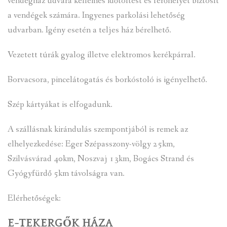
vendégház udvara kellemes időtöltést és férőhelyet biztosít
VENDÉGLÁTÓ EGYSÉGEK, SZÁLLÁSHELYEK
a vendégek számára. Ingyenes parkolási lehetőség
INTÉZMÉNYEK, HASZNOS INFORMÁCIÓK
udvarban. Igény esetén a teljes ház bérelhető.
ADATVÉDELEM
Vezetett túrák gyalog illetve elektromos kerékpárral.
KÖZÉRDEKŰ ADATOK
Borvacsora, pincelátogatás és borkóstoló is igényelhető.
Szép kártyákat is elfogadunk.
A szállásnak kirándulás szempontjából is remek az
elhelyezkedése: Eger Szépasszony-völgy 25km,
Szilvásvárad 40km, Noszvaj 13km, Bogács Strand és
Gyógyfürdő 5km távolságra van.
Elérhetőségek:
E-TEKERGŐK HÁZA