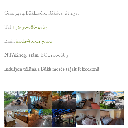
Cím:3414 Bükkzsérc, Rákóczi út 231
.
Tel:
+36-30-886-4565
Emil:
iroda@tekergo.eu
NTAK reg. szám
: EG21000683
Induljon tőlünk a Bükk mesés tájait felfedezni!