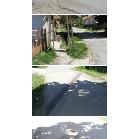
VENDÉGLÁTÓ EGYSÉGEK, SZÁLLÁSHELYEK
INTÉZMÉNYEK, HASZNOS INFORMÁCIÓK
ADATVÉDELEM
KÖZÉRDEKŰ ADATOK