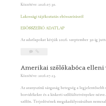
BÜKKI NEMZETI PARK D
NYILVÁNTARTÁSOK
Közzétéve: 2026.07.30.
SZOLGÁLTATÁSI TERV
KÉPVISELŐ TESTÜLET
Lakossági tájékoztatás ebösszeírásról
KÉPVISELŐI VAGYONNYILATKOZATOK
ÜGYRENDI BIZOTTSÁG
EBÖSSZEÍRÓ ADATLAP
KÖZBESZERZÉSEK
Az adatlapokat kérjük 2026. szeptember 30-ig jutta
Amerikai szőlőkabóca elleni
Közzétéve: 2026.07.23.
Az aranyszínű sárgaság betegség a legjelentősebb 
borvidékekre és a kiskerti szőlőültetvényekre néz
szőlőn. Terjedésének megakadályozásában nemcsak 