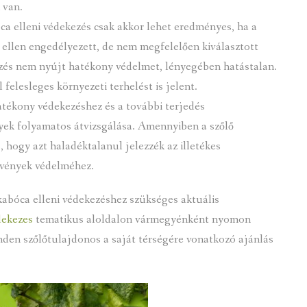
 van.
ca elleni védekezés csak akkor lehet eredményes, ha a
 ellen engedélyezett, de nem megfelelően kiválasztott
zés nem nyújt hatékony védelmet, lényegében hatástalan.
 felesleges környezeti terhelést is jelent.
hatékony védekezéshez és a további terjedés
nyek folyamatos átvizsgálása. Amennyiben a szőlő
 hogy azt haladéktalanul jelezzék az illetékes
etvények védelméhez.
kabóca elleni védekezéshez szükséges aktuális
dekezes
tematikus aloldalon vármegyénként nyomon
nden szőlőtulajdonos a saját térségére vonatkozó ajánlás