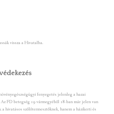
ÉLI KAPUJA
ssák vissza a Hivatalba.
 védekezés
növényegészségügyi fenyegetés jelenleg a hazai
ve. Az FD betegség 19 vármegyéből 18-ban már jelen van
a hivatásos szőlőtermesztőknek, hanem a házikerti és