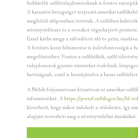
hobbicélú szőlőtulajdonosoknak is fontos szerepük
A karantén betegséget terjesztő amerikai szőlőkabó
megfelelő időpontban történik. A szőlőben kabócák
növényvédőszer és a rosszkor végrehajtott permete
Ezzel kárba megy a ráfordított idő és pénz, ráadásul
A fertőzés korai felismerése is kulcsfontosságú a 
megelőzéséhez. Fontos a szőlőtőkék, szőlő ültetvé
tulajdonosok gyanús tüneteket észlelnek, lényeges,
hatóságnak, ezzel is hozzájárulva a hazai szőlőült
A Nébih folyamatosan közzéteszi az amerikai szőlő
információkat. A
https://portal.nebih.gov.hu/
fd-ve
követhető, hogy mikor indokolt a védekezés, így mi
alapján tervezheti meg a növényvédelmi munkákat.