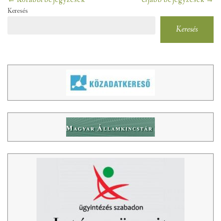
navigation
Keresés
Keresés