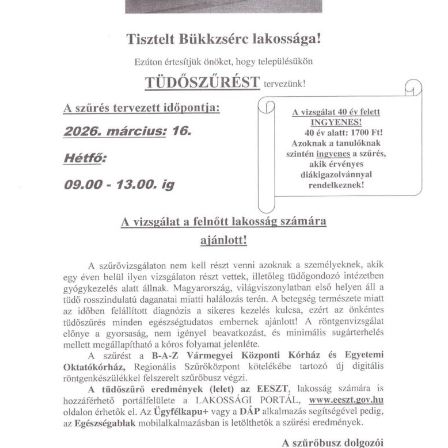
VENDÉGLÁTÓ EGYSÉGEK, SZÁLLÁSHELYEK
INTÉZMÉNYEK, HASZNOS INFORMÁCIÓK
ADATVÉDELEM
KÖZÉRDEKŰ ADATOK