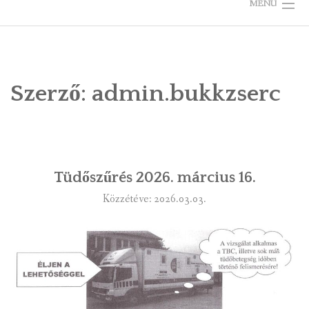
MENU
KEZDŐLAP
ÖNKORMÁNYZAT
Szerző:
admin.bukkzserc
TELEPÜLÉSKÉPI ARCULATI KÉZIKÖNYV
VÁLASZTÁS
Tüdőszűrés 2026. március 16.
BÜKKZSÉRCRŐL
Közzétéve: 2026.03.03.
KÉPGALÉRIÁK
RENDEZVÉNYEK, ÜNNEPEK
LÁTNIVALÓK