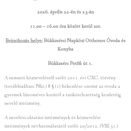
VENDÉGLÁTÓ EGYSÉGEK, SZÁLLÁSHELYEK
2026. április 22-én és 23-án
INTÉZMÉNYEK, HASZNOS INFORMÁCIÓK
11.00 – 16.00 óra között kerül sor.
ADATVÉDELEM
Beiratkozás helye:
Bükkzsérci Napközi Otthonos Óvoda és
KÖZÉRDEKŰ ADATOK
Konyha
Bükkzsérc Petőfi út 1.
A nemzeti köznevelésről szóló 2011. évi CXC. törvény
(továbbiakban: Nkt.) 8 § (1) bekezdése szerint az óvoda a
gyermek hároméves korától a tankötelezettség kezdetéig
nevelő intézmény.
A nevelési-oktatási intézmények és köznevelési
intézmények névhasználatáról szóló 20/2012. (VIII.31.)