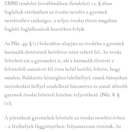
EMMI rendelet (továbbiakban: Rendelet) 12. §-ában
foglaltak értelmében az óvodai nevelés a gyermek
neveléséhez szükséges, a teljes óvodai életet magában
foglaló foglalkozások keretében folyik.
Az Nkt. 49. § (1) bekezdése alapján az óvodába a gyermek
harmadik életévének betöltése után vehető fel. Az óvoda
felveheti azt a gyermeket is, aki a harmadik életévét a
felvételtől számított fél éven belül betölti, feltéve, hogy
minden, Bükkzsérc községben lakóhellyel, ennek hiányában
tartózkodási hellyel rendelkező hároméves és annál idősebb
gyermek óvodai felvételi kérelme teljesíthető. (Nkt. 8. §
(1)).
A jelentkező gyermekek felvétele az óvodai nevelési évben
– a férőhelyek függvényében- folyamatosan történik. Az