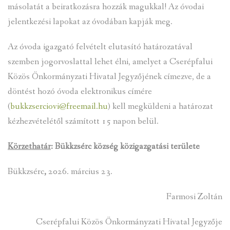
másolatát a beiratkozásra hozzák magukkal! Az óvodai
jelentkezési lapokat az óvodában kapják meg.
Az óvoda igazgató felvételt elutasító határozatával
szemben jogorvoslattal lehet élni, amelyet a Cserépfalui
Közös Önkormányzati Hivatal Jegyzőjének címezve, de a
döntést hozó óvoda elektronikus címére
(
bukkzserciovi@freemail.hu
) kell megküldeni a határozat
kézhezvételétől számított 15 napon belül.
Körzethatár
: Bükkzsérc község közigazgatási területe
Bükkzsérc
,
2026. március 23.
Farmosi Zoltán
Cserépfalui Közös Önkormányzati Hivatal Jegyzője