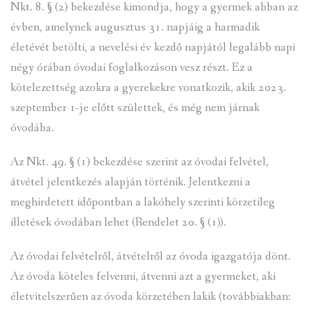
Nkt. 8. § (2) bekezdése kimondja, hogy a gyermek abban az
évben, amelynek augusztus 31. napjáig a harmadik
életévét betölti, a nevelési év kezdő napjától legalább napi
négy órában óvodai foglalkozáson vesz részt. Ez a
kötelezettség azokra a gyerekekre vonatkozik, akik 2023.
szeptember 1-je előtt születtek, és még nem járnak
óvodába.
Az Nkt. 49. § (1) bekezdése szerint az óvodai felvétel,
átvétel jelentkezés alapján történik. Jelentkezni a
meghirdetett időpontban a lakóhely szerinti körzetileg
illetések óvodában lehet (Rendelet 20. § (1)).
Az óvodai felvételről, átvételről az óvoda igazgatója dönt.
Az óvoda köteles felvenni, átvenni azt a gyermeket, aki
életvitelszerűen az óvoda körzetében lakik (továbbiakban: