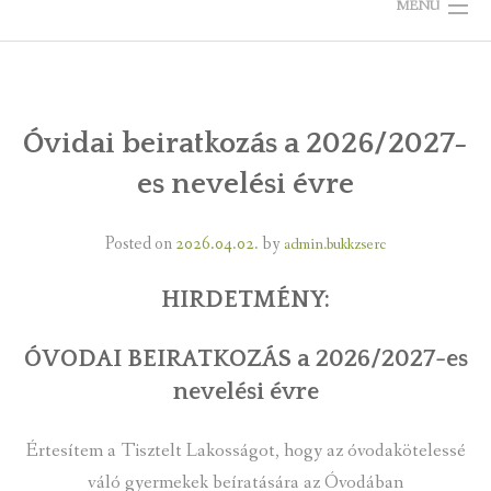
MENU
KEZDŐLAP
ÖNKORMÁNYZAT
Óvidai beiratkozás a 2026/2027-
es nevelési évre
TELEPÜLÉSKÉPI ARCULATI KÉZIKÖNYV
VÁLASZTÁS
Posted on
2026.04.02.
by
admin.bukkzserc
BÜKKZSÉRCRŐL
HIRDETMÉNY:
KÉPGALÉRIÁK
ÓVODAI BEIRATKOZÁS a 2026/2027-es
RENDEZVÉNYEK, ÜNNEPEK
nevelési évre
LÁTNIVALÓK
Értesítem a Tisztelt Lakosságot, hogy az óvodakötelessé
váló gyermekek beíratására az Óvodában