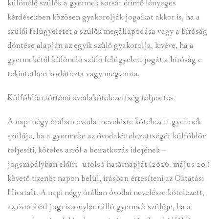
különélő szülők a gyermek sorsát érintő lényeges
kérdésekben közösen gyakorolják jogaikat akkor is, ha a
szülői felügyeletet a szülők megállapodása vagy a bíróság
döntése alapján az egyik szülő gyakorolja, kivéve, ha a
gyermekétől különélő szülő felügyeleti jogát a bíróság e
tekintetben korlátozta vagy megvonta.
Külföldön történő óvodakötelezettség teljesítés
A napi négy órában óvodai nevelésre kötelezett gyermek
szülője, ha a gyermeke az óvodakötelezettségét külföldön
teljesíti, köteles arról a beiratkozás idejének –
jogszabályban előírt- utolsó határnapját (2026. május 20.)
követő tizenöt napon belül, írásban értesíteni az Oktatási
Hivatalt. A napi négy órában óvodai nevelésre kötelezett,
az óvodával jogviszonyban álló gyermek szülője, ha a