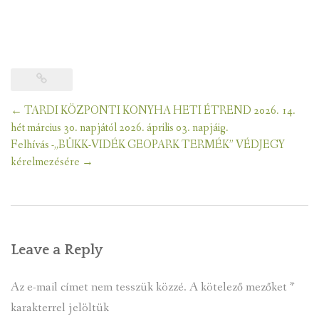
Post
←
TARDI KÖZPONTI KONYHA HETI ÉTREND 2026. 14.
navigation
hét március 30. napjától 2026. április 03. napjáig.
Felhívás -„BÜKK-VIDÉK GEOPARK TERMÉK” VÉDJEGY
kérelmezésére
→
Leave a Reply
Az e-mail címet nem tesszük közzé.
A kötelező mezőket
*
karakterrel jelöltük