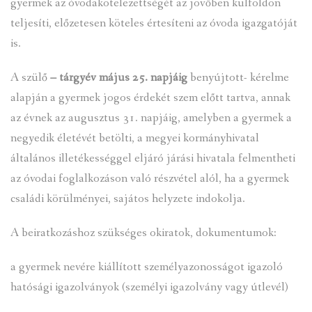
gyermek az óvodakötelezettségét az jövőben külföldön
teljesíti, előzetesen köteles értesíteni az óvoda igazgatóját
is.
A szülő
– tárgyév május 25. napjáig
benyújtott- kérelme
alapján a gyermek jogos érdekét szem előtt tartva, annak
az évnek az augusztus 31. napjáig, amelyben a gyermek a
negyedik életévét betölti, a megyei kormányhivatal
általános illetékességgel eljáró járási hivatala felmentheti
az óvodai foglalkozáson való részvétel alól, ha a gyermek
családi körülményei, sajátos helyzete indokolja.
A beiratkozáshoz szükséges okiratok, dokumentumok:
a gyermek nevére kiállított személyazonosságot igazoló
hatósági igazolványok (személyi igazolvány vagy útlevél)