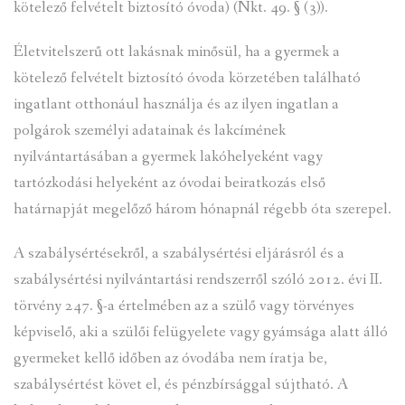
kötelező felvételt biztosító óvoda) (Nkt. 49. § (3)).
Életvitelszerű ott lakásnak minősül, ha a gyermek a
kötelező felvételt biztosító óvoda körzetében található
ingatlant otthonául használja és az ilyen ingatlan a
polgárok személyi adatainak és lakcímének
nyilvántartásában a gyermek lakóhelyeként vagy
tartózkodási helyeként az óvodai beiratkozás első
határnapját megelőző három hónapnál régebb óta szerepel.
A szabálysértésekről, a szabálysértési eljárásról és a
szabálysértési nyilvántartási rendszerről szóló 2012. évi II.
törvény 247. §-a értelmében az a szülő vagy törvényes
képviselő, aki a szülői felügyelete vagy gyámsága alatt álló
gyermeket kellő időben az óvodába nem íratja be,
szabálysértést követ el, és pénzbírsággal sújtható. A