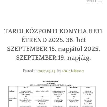
MENU
KEZDŐLAP
ÖNKORMÁNYZAT
TARDI KÖZPONTI KONYHA HETI
ÉTREND 2025. 38. hét
TELEPÜLÉSKÉPI ARCULATI KÉZIKÖNYV
SZEPTEMBER 15. napjától 2025.
VÁLASZTÁS
SZEPTEMBER 19. napjáig.
BÜKKZSÉRCRŐL
Posted on
2025.09.15.
by
admin.bukkzserc
KÉPGALÉRIÁK
RENDEZVÉNYEK, ÜNNEPEK
LÁTNIVALÓK