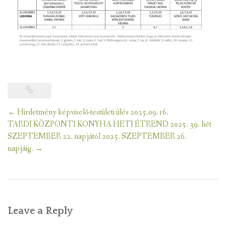
VENDÉGLÁTÓ EGYSÉGEK, SZÁLLÁSHELYEK
INTÉZMÉNYEK, HASZNOS INFORMÁCIÓK
ADATVÉDELEM
KÖZÉRDEKŰ ADATOK
Post
←
Hirdetmény képviselő-testületi ülés 2025.09.16.
navigation
TARDI KÖZPONTI KONYHA HETI ÉTREND 2025. 39. hét
SZEPTEMBER 22. napjától 2025. SZEPTEMBER 26.
napjáig.
→
Leave a Reply