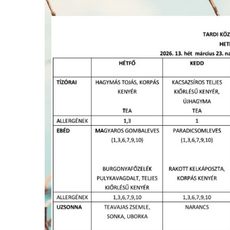
BÜKKI NEMZETI PARK D
NYILVÁNTARTÁSOK
SZOLGÁLTATÁSI TERV
KÉPVISELŐ TESTÜLET
KÉPVISELŐI VAGYONNYILATKOZATOK
ÜGYRENDI BIZOTTSÁG
KÖZBESZERZÉSEK