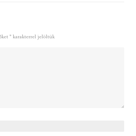
őket
*
karakterrel jelöltük