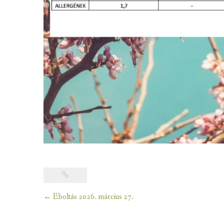
Post
←
Eboltás 2026. március 27.
navigation